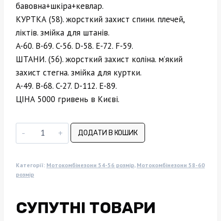
бавовна+шкіра+кевлар.
КУРТКА (58). жорсткий захист спини. плечей,
ліктів. змійка для штанів.
A-60. B-69. C-56. D-58. E-72. F-59.
ШТАНИ. (56). жорсткий захист коліна. м’який
захист стегна. змійка для куртки.
A-49. B-68. C-27. D-112. E-89.
ЦІНА 5000 гривень в Києві.
Мотокомбінезон
ДОДАТИ В КОШИК
BMW
(58)
Категорії:
Мотокомбінезони 54-56 розмір
,
Мотокомбінезони 58-60
кількість
розмір
СУПУТНІ ТОВАРИ