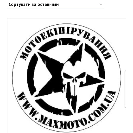
by
latest