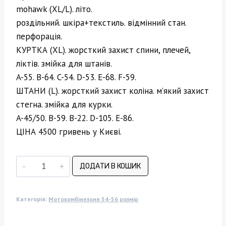
mohawk (XL/L). літо.
роздільний. шкіра+текстиль. відмінний стан.
перфорація.
КУРТКА (XL). жорсткий захист спини, плечей,
ліктів. змійка для штанів.
A-55. B-64. C-54. D-53. E-68. F-59.
ШТАНИ (L). жорсткий захист коліна. м’який захист
стегна. змійка для курки.
A-45/50. B-59. B-22. D-105. E-86.
ЦІНА 4500 гривень у Києві.
Мотокомбінезон
ДОДАТИ В КОШИК
POLO
(XL/L)
Категорія:
Мотокомбінезони 54-56 розмір
літо
кількість