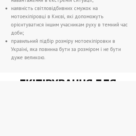
навантаження в екстреній ситуації;
наявність світловідбивних смужок на
мотоекіпіровці в Києві, які допоможуть
орієнтуватися іншим учасникам руху в темний час
доби;
правильний підбір розміру мотоекіпіровки в
Україні, яка повинна бути за розміром і не бути
дуже великою.
ЕКІПІРУВАННЯ ДЛЯ
БАЙКЕРІВ
Саме екіпірування для байкерів є важливою складовою
частиною їхньої безпеки. Наш сайт приділяє особливу
увагу якості подібної продукції.