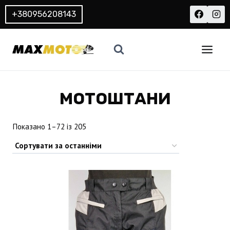
Перейти
+380956208143
до
вмісту
МОТОШТАНИ
Sorted
Показано 1–72 із 205
by
latest