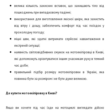
велика кількість захисних вставок, що захищають тіло від
пошкоджень при випадковому падінні;
використання для виготовлення якісної шкіри, яка захистить
від вітру і дощу, забезпечить комфорт під час поїздок у
прохолодну погоду;
міцні шви, які здатні витримати серйозні навантаження в
екстреній ситуації;
наявність світловідбивних смужок на мотоекіпіровці в Києві,
які допоможуть орієнтуватися іншим учасникам руху в темний
час доби;
правильний підбір розміру мотоекіпіровки в Україні, яка
повинна бути за розміром і не бути дуже великою.
Де купити мотоекіпіровку в Києві?
Якщо ви хочете під час їзди на мотоциклі виглядати дійсно